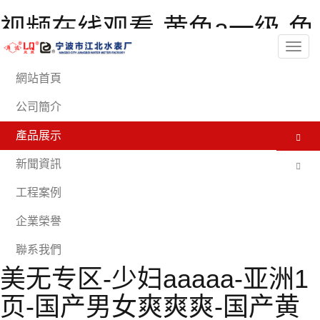
视频在线观看-黄色a一级-色
欲av伊人久久大香线蕉影院-
分
類
亚洲另类色图-男女在线观
網站首頁
看-亚洲欧美日韩在线播放-
公司簡介
久久韩国-99精品一区二区-
產品展示
伊人射-91亚洲精品久久久蜜
新聞資訊
桃网站-骚虎免费视频-91禁
工程案例
在线动漫-视频一区亚洲-91
企業榮譽
极品国产-日韩一级不卡-欧
聯系我們
美无专区-少妇aaaaa-亚洲1
页-国产男女爽爽爽-国产黄