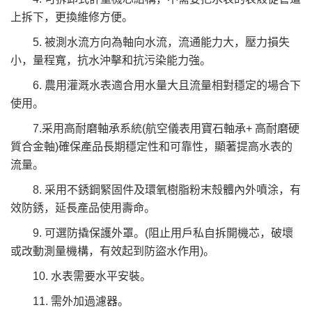
上拆下，更換維修方便。
5. 被測水流方向為軸向水流，流通能力大，壓力損失
小，量程寬，抗水沖擊和抗污染能力強。
6. 農用灌溉水表適合用水量大且流量相對穩定的場合下
使用。
7.采用高耐磨軸承系統(航空儀表用寶石軸承+ 高耐磨硬
質合金軸)確保產品長期穩定性和可靠性，顯著提高水表的
流量。
8. 采用不銹鋼緊固件及環氧樹脂粉末殼體內外噴涂，有
效防銹，延長產品使用壽命。
9. 可選防撬保護外罩。(阻止用戶私自拆開機芯，破壞
或改動測量機構，有效起到防盜水作用)。
10. 水表需要水平安裝。
11. 需外加過濾器。