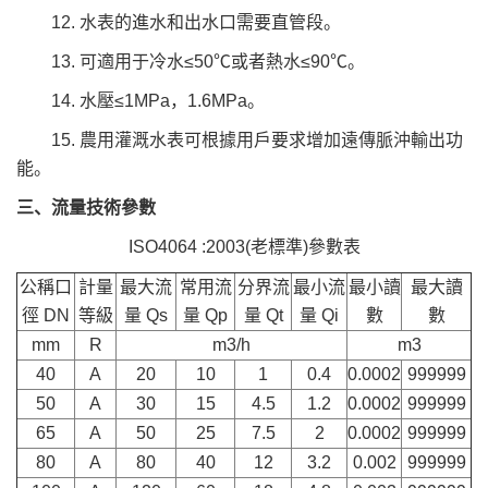
12. 水表的進水和出水口需要直管段。
13. 可適用于冷水≤50℃或者熱水≤90℃。
14. 水壓≤1MPa，1.6MPa。
15. 農用灌溉水表可根據用戶要求增加遠傳脈沖輸出功
能。
三、流量技術參數
ISO4064 :2003(老標準)參數表
公稱口
計量
最大流
常用流
分界流
最小流
最小讀
最大讀
徑 DN
等級
量 Qs
量 Qp
量 Qt
量 Qi
數
數
mm
R
m3/h
m3
40
A
20
10
1
0.4
0.0002
999999
50
A
30
15
4.5
1.2
0.0002
999999
65
A
50
25
7.5
2
0.0002
999999
80
A
80
40
12
3.2
0.002
999999