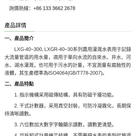
詢價熱線：
+86 133 3662 2678
產品詳情
一、產品簡介
LXG-40~300, LXGR-40~30系列農用灌溉水表用于記錄
大流量管道的用水量，適用于單向水流的自來水、井水、河
水、湖水灌溉，也可用于污水的計量，不宜測量有腐蝕性的
液體，其生產標準為ISO4064(GB/T778-2007)。
二、產品特點
1. 指示機構采用磁傳結構，具有防磁干擾功能。
2. 干式計數器，采用真空封裝，可防冷凝霧化，長期保
持清晰讀數。
3. 六位數加大數字字輪顯示讀數，讀數更清楚。
4. 可拆卸式計量機芯結構，不需要把水表的表殼從管道