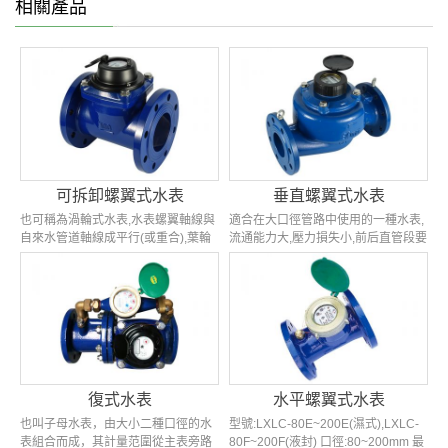
相關產品
可拆卸螺翼式水表
垂直螺翼式水表
也可稱為渦輪式水表,水表螺翼軸線與
適合在大口徑管路中使用的一種水表,
自來水管道軸線成平行(或重合),葉輪
流通能力大,壓力損失小,前后直管段要
采用螺翼形狀,可拆卸結構,無需把表殼
求大大降低,便于在窄小空間安裝,能在
從管道上拆下,就能輕松的更換維修...
水質環境惡劣的條件下正常工作...
復式水表
水平螺翼式水表
也叫子母水表，由大小二種口徑的水
型號:LXLC-80E~200E(濕式),LXLC-
表組合而成，其計量范圍從主表旁路
80F~200F(液封) 口徑:80~200mm 最