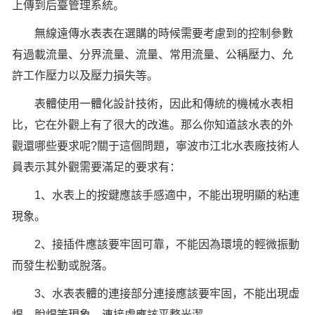
上傳到后臺管理系統。
無線遠傳水表表在選購的時候需要考慮到的控制參數
有過載流量、分界流量、流量、常用流量、公稱壓力、允
許工作壓力以及壓力損失等。
表體使用一體化設計技術，因此和傳統的機械水表相
比，它在外觀上有了很大的改進。那么你知道該水表的外
觀還哪些要求呢?關于這個問題，寧波市江北水表廠技術人
員表示其外觀需要滿足的要求有：
1、水表上的按鍵應該手感適中，不能出現明顯的粘連
現象。
2、接插件應該要牢固可靠，不能因為環境的輕微振動
而發生松動或脫落。
3、水表表體的連接部分連接應該要牢固，不能出現虛
焊、脫焊等現象，連接處應該平整光潔。