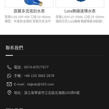
旋翼多流液封水表
Lora無線遠傳水表
型號:LXS-15F~65F 口徑:15~65mm
型號:LXSY-15~50WL 口徑:15~50mm
類型：半液封/全液封 安裝方式:水平
通訊方式:Lora無線 精度等級:B級或C
傳動方式:機械 特點:始動流量小,可長
級/R160 結構類型:旋翼干式/濕式 特
期保持讀數清晰 應用:水質較差管道網
點:計量精度高,抄表方便,傳輸距離遠...
絡...
聯系我們
電話：0574-87577577
手機：+86 133 3662 2678
E-mail：nbjbsb@163.com
地址：浙江省寧波市江北區北海路150弄6號