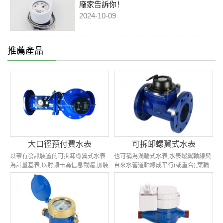
廠家告訴你！
2024-10-09
推薦產品
大口徑預付費水表
可拆卸螺翼式水表
以帶有發訊裝置的可拆卸螺翼式水表
也可稱為渦輪式水表,水表螺翼軸線與
為計量基表,以射頻卡為信息載體,加裝
自來水管道軸線成平行(或重合),葉輪
控制箱和電控閥組成的一種有結算功
采用螺翼形狀,可拆卸結構,無需把表殼
能的水量計量儀表,低功耗且無需外接
從管道上拆下,就能輕松的更換維修...
電源...