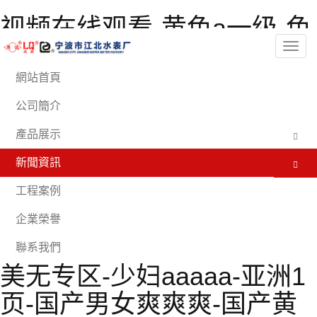
视频在线观看-黄色a一级-色
欲av伊人久久大香线蕉影院-
分
類
亚洲另类色图-男女在线观
網站首頁
看-亚洲欧美日韩在线播放-
公司簡介
久久韩国-99精品一区二区-
產品展示
伊人射-91亚洲精品久久久蜜
新聞資訊
桃网站-骚虎免费视频-91禁
工程案例
在线动漫-视频一区亚洲-91
企業榮譽
极品国产-日韩一级不卡-欧
聯系我們
美无专区-少妇aaaaa-亚洲1
页-国产男女爽爽爽-国产黄