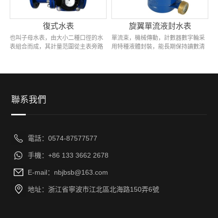
復式水表
旋翼單流液封水表
也叫子母水表，由大小二種口徑的水
單流束，機械傳動，計數器數字輪采
表組合而成，其計量范圍從主表旁路
用特種液體封裝，能長期保持讀數清
小口徑水表的最小流量到大口徑主水
晰，適合水質較差管網，生產標準為
表的最大流量，量程比達到1250～
ISO4064，帶進水口濾網，適用于
3000。...
≤50℃冷水。...
聯系我們
電話：0574-87577577
手機：+86 133 3662 2678
E-mail：nbjbsb@163.com
地址：浙江省寧波市江北區北海路150弄6號