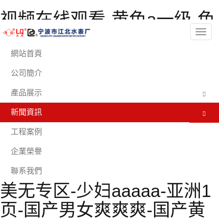
视频在线观看-黄色a一级-色
欲av伊人久久大香线蕉影院-
分
類
亚洲另类色图-男女在线观
網站首頁
看-亚洲欧美日韩在线播放-
公司簡介
久久韩国-99精品一区二区-
產品展示
伊人射-91亚洲精品久久久蜜
新聞資訊
桃网站-骚虎免费视频-91禁
工程案例
在线动漫-视频一区亚洲-91
企業榮譽
极品国产-日韩一级不卡-欧
聯系我們
美无专区-少妇aaaaa-亚洲1
页-国产男女爽爽爽-国产黄