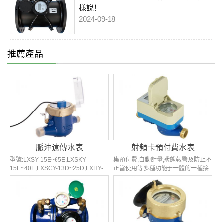
樣說！
2024-09-18
推薦產品
脈沖遠傳水表
射頻卡預付費水表
型號:LXSY-15E~65E,LXSKY-
集預付費,自動計量,狀態報警及防止不
15E~40E,LXSCY-13D~25D,LXHY-
正當使用等多種功能于一體的一種接
15s~20s等多種可選 原理:脈沖計數
觸式預付費型水表, 具有計量準確,性
類型:光電轉換表;單/雙干簧管表;霍爾
能可靠,結構緊湊合理等優點,適用于單
元件表...
向非脈沖水流...