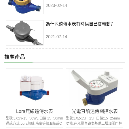
2023-02-14
為什么遠傳水表有時候自己會轉動？
2021-07-14
推薦產品
Lora無線遠傳水表
光電直讀遠傳閥控水表
型號:LXSY-15~50WL 口徑:15~50mm
型號:LXZ-15F~25F 口徑:15~25mm
通訊方式:Lora無線 精度等級:B級或C
功能:在光電直讀表基礎上增加閥門控
級/R160 結構類型:旋翼干式/濕式 特
制,可遠程操作開/關 原理:利用光電傳