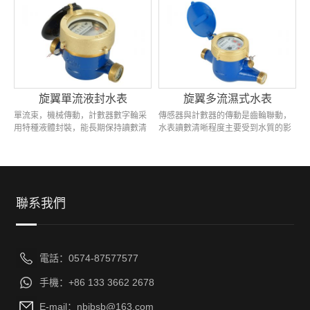
點:計量精度高,抄表方便,傳輸距離遠...
感器及相關電路,使用光電編碼器記錄
水量...
旋翼單流液封水表
旋翼多流濕式水表
單流束，機械傳動，計數器數字輪采
傳感器與計數器的傳動是齒輪聯動，
用特種液體封裝，能長期保持讀數清
水表讀數清晰程度主要受到水質的影
晰，適合水質較差管網，生產標準為
響，主要在室內使用。特點是技術精
ISO4064，帶進水口濾網，適用于
度高，始動流量小，保持計數機構滿
≤50℃冷水。...
灌，防污性好，抄讀方便，外形美
觀，使用壽命長。...
聯系我們
電話：0574-87577577
手機：+86 133 3662 2678
E-mail：nbjbsb@163.com