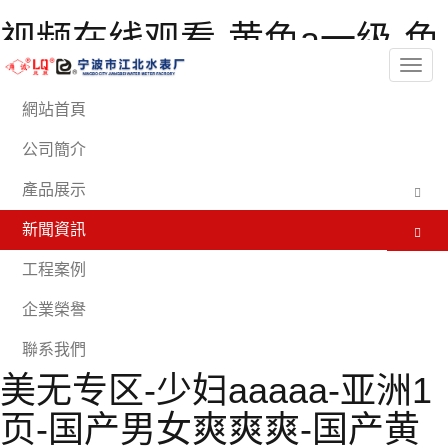
视频在线观看-黄色a一级-色
欲av伊人久久大香线蕉影院-
分
類
亚洲另类色图-男女在线观
網站首頁
看-亚洲欧美日韩在线播放-
公司簡介
久久韩国-99精品一区二区-
產品展示
伊人射-91亚洲精品久久久蜜
新聞資訊
桃网站-骚虎免费视频-91禁
工程案例
在线动漫-视频一区亚洲-91
企業榮譽
极品国产-日韩一级不卡-欧
聯系我們
美无专区-少妇aaaaa-亚洲1
页-国产男女爽爽爽-国产黄